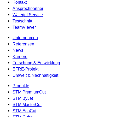
Kontakt
Ansprechpartner
Waterjet Service
Testschnitt
TeamViewer
Unternehmen
Referenzen
News
Karriere
Forschung & Entwicklung
EFRE-Projekt
Umwelt & Nachhaltigkeit
Produkte
STM PremiumCut
STM ByJet
STM MasterCut
STM EcoCut
STM Cube