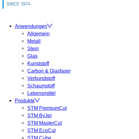
Anwendungen
Allgemein
Metall
Stein
Glas
Kunststoff
Carbon & Glasfaser
Verbundstoff
Schaumstoff
Lebensmittel
Produkte
STM PremiumCut
STM ByJet
STM MasterCut
STM EcoCut
STM Cube