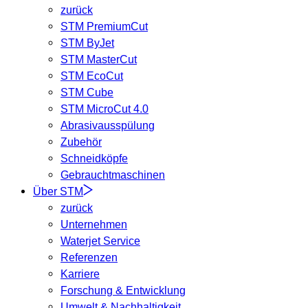
zurück
STM PremiumCut
STM ByJet
STM MasterCut
STM EcoCut
STM Cube
STM MicroCut 4.0
Abrasivausspülung
Zubehör
Schneidköpfe
Gebrauchtmaschinen
Über STM
zurück
Unternehmen
Waterjet Service
Referenzen
Karriere
Forschung & Entwicklung
Umwelt & Nachhaltigkeit