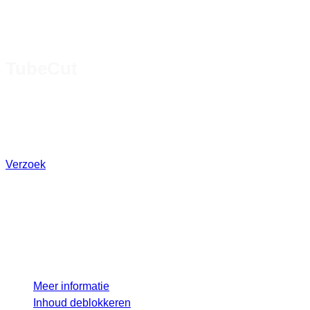
TubeCut
Met TubeCut kunnen buizen worden gesneden met de C-as
of liggend op de snijtafel met 2D- en 3D-systemen. De
resultaten kunnen worden gevisualiseerd vóór het snijden.
Verzoek
U bekijkt momenteel inhoud van een
plaatshouder van
YouTube
. Klik op de knop
hieronder om de volledige inhoud te bekijken.
Houd er rekening mee dat u op deze manier
gegevens deelt met providers van derden.
Meer informatie
Inhoud deblokkeren