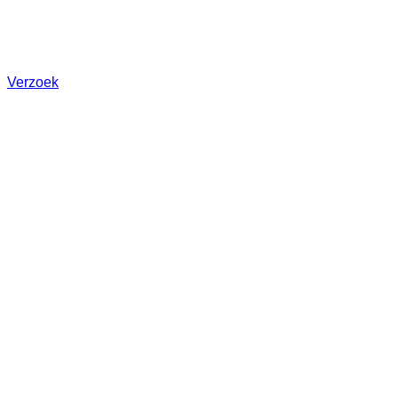
40mW
Gemakkelijk scherpstellen met de hand
Elektrisch geïsoleerde behuizing
Verzoek