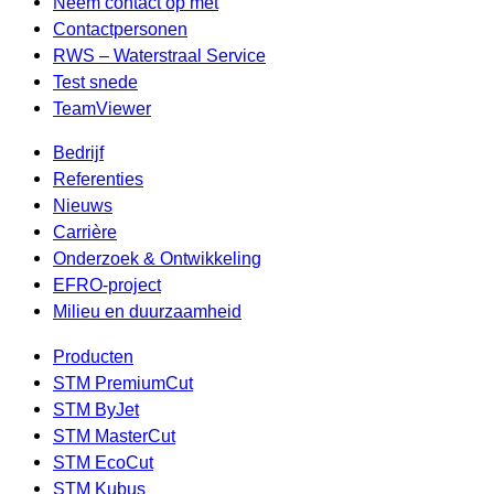
Neem contact op met
Contactpersonen
RWS – Waterstraal Service
Test snede
TeamViewer
Bedrijf
Referenties
Nieuws
Carrière
Onderzoek & Ontwikkeling
EFRO-project
Milieu en duurzaamheid
Producten
STM PremiumCut
STM ByJet
STM MasterCut
STM EcoCut
STM Kubus